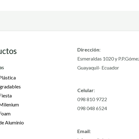
uctos
Dirección
:
Esmeraldas 1020 y P.P.Góme
as
Guayaquil- Ecuador
Plástica
gradables
Celular
:
Fiesta
098 810 9722
 Milenium
098 048 6524
 Foam
de Aluminio
Email
: