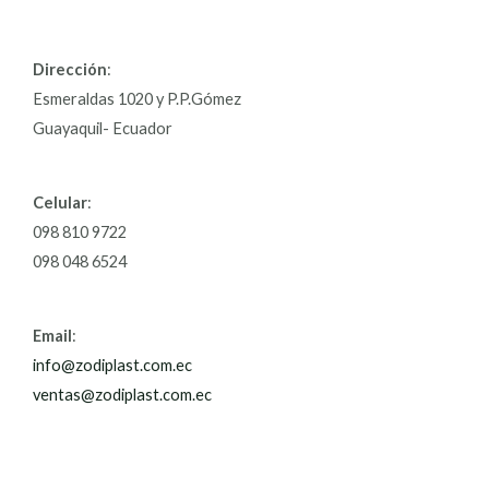
Dirección
:
Esmeraldas 1020 y P.P.Gómez
Guayaquil- Ecuador
Celular
:
098 810 9722
098 048 6524
Email
:
info@zodiplast.com.ec
ventas@zodiplast.com.ec