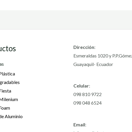
uctos
Dirección
:
Esmeraldas 1020 y P.P.Góme
as
Guayaquil- Ecuador
Plástica
gradables
Celular
:
Fiesta
098 810 9722
 Milenium
098 048 6524
 Foam
de Aluminio
Email
: