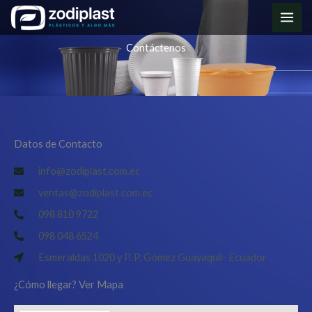
Ir
MAI
al
contenido
ME
Contáctenos
Datos de Contacto
info@zodiplast.com.ec
ventas@zodiplast.com.ec
098 810 9722
098 048 6524
Esmeraldas 1020 y P. P. Gómez Guayaquil- Ecuador
¿Cómo llegar? Ver Mapa