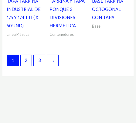
TAPA TARRINA
TARRINA Y TAPA
BASE TARRINA
INDUSTRIAL DE
PONQUE 3
OCTOGONAL
1/5 Y 1/4 TTI ( X
DIVISIONES
CON TAPA
50 UND)
HERMETICA
Base
Línea Plástica
Contenedores
1
2
3
→