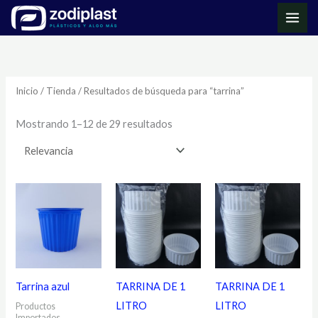
Ir
MAI
al
ME
Ordenado
contenido
por
los
últimos
Inicio
/
Tienda
/ Resultados de búsqueda para “tarrina”
Mostrando 1–12 de 29 resultados
Tarrina azul
TARRINA DE 1
TARRINA DE 1
LITRO
LITRO
Productos
Importados